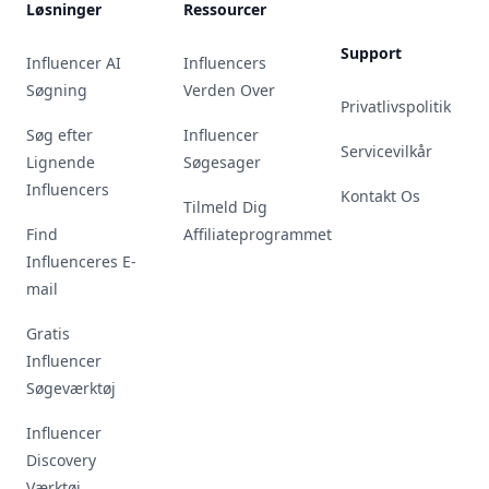
Løsninger
Ressourcer
Support
Influencer AI
Influencers
Søgning
Verden Over
Privatlivspolitik
Søg efter
Influencer
Servicevilkår
Lignende
Søgesager
Influencers
Kontakt Os
Tilmeld Dig
Find
Affiliateprogrammet
Influenceres E-
mail
Gratis
Influencer
Søgeværktøj
Influencer
Discovery
Værktøj