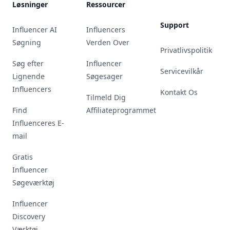
Løsninger
Ressourcer
Support
Influencer AI
Influencers
Søgning
Verden Over
Privatlivspolitik
Søg efter
Influencer
Servicevilkår
Lignende
Søgesager
Influencers
Kontakt Os
Tilmeld Dig
Find
Affiliateprogrammet
Influenceres E-
mail
Gratis
Influencer
Søgeværktøj
Influencer
Discovery
Værktøj