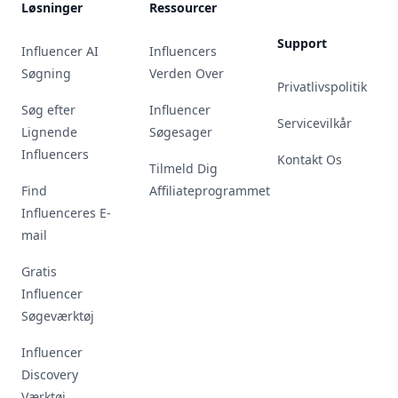
Løsninger
Ressourcer
Support
Influencer AI
Influencers
Søgning
Verden Over
Privatlivspolitik
Søg efter
Influencer
Servicevilkår
Lignende
Søgesager
Influencers
Kontakt Os
Tilmeld Dig
Find
Affiliateprogrammet
Influenceres E-
mail
Gratis
Influencer
Søgeværktøj
Influencer
Discovery
Værktøj