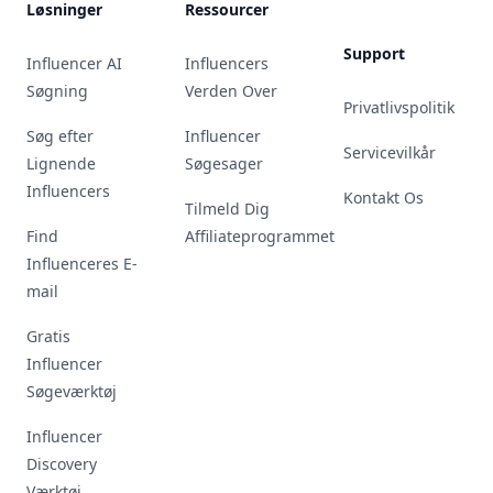
Løsninger
Ressourcer
Support
Influencer AI
Influencers
Søgning
Verden Over
Privatlivspolitik
Søg efter
Influencer
Servicevilkår
Lignende
Søgesager
Influencers
Kontakt Os
Tilmeld Dig
Find
Affiliateprogrammet
Influenceres E-
mail
Gratis
Influencer
Søgeværktøj
Influencer
Discovery
Værktøj