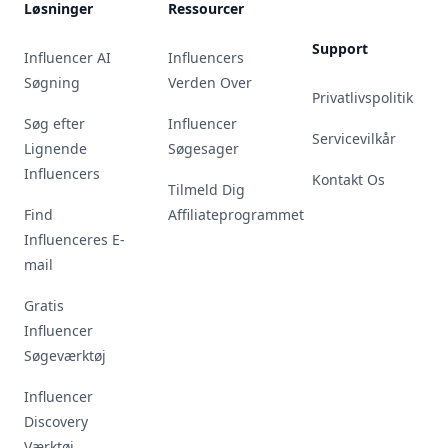
Løsninger
Ressourcer
Support
Influencer AI
Influencers
Søgning
Verden Over
Privatlivspolitik
Søg efter
Influencer
Servicevilkår
Lignende
Søgesager
Influencers
Kontakt Os
Tilmeld Dig
Find
Affiliateprogrammet
Influenceres E-
mail
Gratis
Influencer
Søgeværktøj
Influencer
Discovery
Værktøj