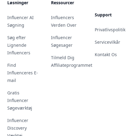
Løsninger
Ressourcer
Support
Influencer AI
Influencers
Søgning
Verden Over
Privatlivspolitik
Søg efter
Influencer
Servicevilkår
Lignende
Søgesager
Influencers
Kontakt Os
Tilmeld Dig
Find
Affiliateprogrammet
Influenceres E-
mail
Gratis
Influencer
Søgeværktøj
Influencer
Discovery
Værktøj