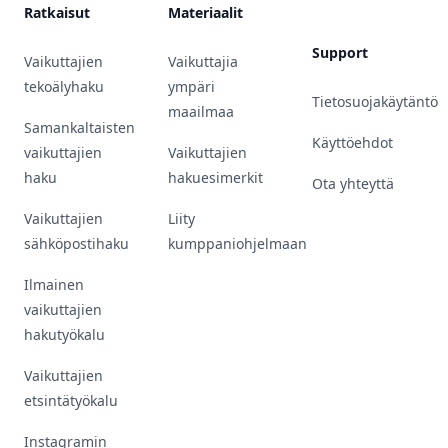
Ratkaisut
Materiaalit
Support
Vaikuttajien
Vaikuttajia
tekoälyhaku
ympäri
Tietosuojakäytäntö
maailmaa
Samankaltaisten
Käyttöehdot
vaikuttajien
Vaikuttajien
haku
hakuesimerkit
Ota yhteyttä
Vaikuttajien
Liity
sähköpostihaku
kumppaniohjelmaan
Ilmainen
vaikuttajien
hakutyökalu
Vaikuttajien
etsintätyökalu
Instagramin