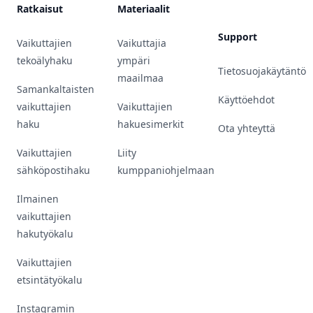
Ratkaisut
Materiaalit
Support
Vaikuttajien
Vaikuttajia
tekoälyhaku
ympäri
Tietosuojakäytäntö
maailmaa
Samankaltaisten
Käyttöehdot
vaikuttajien
Vaikuttajien
haku
hakuesimerkit
Ota yhteyttä
Vaikuttajien
Liity
sähköpostihaku
kumppaniohjelmaan
Ilmainen
vaikuttajien
hakutyökalu
Vaikuttajien
etsintätyökalu
Instagramin