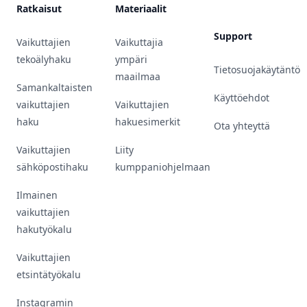
Ratkaisut
Materiaalit
Support
Vaikuttajien
Vaikuttajia
tekoälyhaku
ympäri
Tietosuojakäytäntö
maailmaa
Samankaltaisten
Käyttöehdot
vaikuttajien
Vaikuttajien
haku
hakuesimerkit
Ota yhteyttä
Vaikuttajien
Liity
sähköpostihaku
kumppaniohjelmaan
Ilmainen
vaikuttajien
hakutyökalu
Vaikuttajien
etsintätyökalu
Instagramin