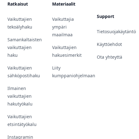
Ratkaisut
Materiaalit
Support
Vaikuttajien
Vaikuttajia
tekoälyhaku
ympäri
Tietosuojakäytäntö
maailmaa
Samankaltaisten
Käyttöehdot
vaikuttajien
Vaikuttajien
haku
hakuesimerkit
Ota yhteyttä
Vaikuttajien
Liity
sähköpostihaku
kumppaniohjelmaan
Ilmainen
vaikuttajien
hakutyökalu
Vaikuttajien
etsintätyökalu
Instagramin