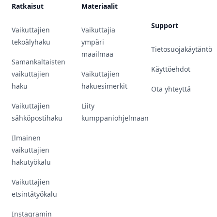
Ratkaisut
Materiaalit
Support
Vaikuttajien
Vaikuttajia
tekoälyhaku
ympäri
Tietosuojakäytäntö
maailmaa
Samankaltaisten
Käyttöehdot
vaikuttajien
Vaikuttajien
haku
hakuesimerkit
Ota yhteyttä
Vaikuttajien
Liity
sähköpostihaku
kumppaniohjelmaan
Ilmainen
vaikuttajien
hakutyökalu
Vaikuttajien
etsintätyökalu
Instagramin