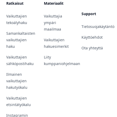
Ratkaisut
Materiaalit
Support
Vaikuttajien
Vaikuttajia
tekoälyhaku
ympäri
Tietosuojakäytäntö
maailmaa
Samankaltaisten
Käyttöehdot
vaikuttajien
Vaikuttajien
haku
hakuesimerkit
Ota yhteyttä
Vaikuttajien
Liity
sähköpostihaku
kumppaniohjelmaan
Ilmainen
vaikuttajien
hakutyökalu
Vaikuttajien
etsintätyökalu
Instagramin