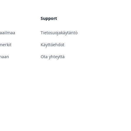
Support
maailmaa
Tietosuojakäytäntö
merkit
Käyttöehdot
lmaan
Ota yhteyttä