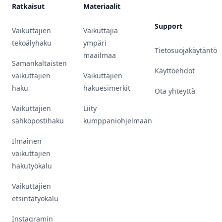
Ratkaisut
Materiaalit
Support
Vaikuttajien
Vaikuttajia
tekoälyhaku
ympäri
Tietosuojakäytäntö
maailmaa
Samankaltaisten
Käyttöehdot
vaikuttajien
Vaikuttajien
haku
hakuesimerkit
Ota yhteyttä
Vaikuttajien
Liity
sähköpostihaku
kumppaniohjelmaan
Ilmainen
vaikuttajien
hakutyökalu
Vaikuttajien
etsintätyökalu
Instagramin