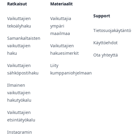
Ratkaisut
Materiaalit
Support
Vaikuttajien
Vaikuttajia
tekoälyhaku
ympäri
Tietosuojakäytäntö
maailmaa
Samankaltaisten
Käyttöehdot
vaikuttajien
Vaikuttajien
haku
hakuesimerkit
Ota yhteyttä
Vaikuttajien
Liity
sähköpostihaku
kumppaniohjelmaan
Ilmainen
vaikuttajien
hakutyökalu
Vaikuttajien
etsintätyökalu
Instagramin