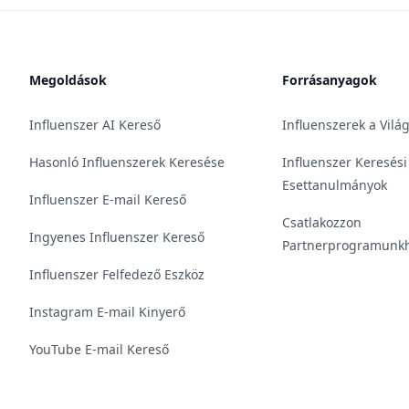
Megoldások
Forrásanyagok
Influenszer AI Kereső
Influenszerek a Vilá
Hasonló Influenszerek Keresése
Influenszer Keresési
Esettanulmányok
Influenszer E-mail Kereső
Csatlakozzon
Ingyenes Influenszer Kereső
Partnerprogramunk
Influenszer Felfedező Eszköz
Instagram E-mail Kinyerő
YouTube E-mail Kereső