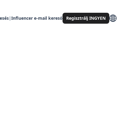
resés
|
Influencer e-mail kereső
Regisztrálj INGYEN