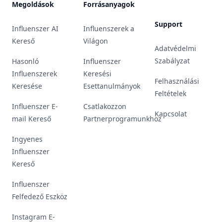
Megoldások
Forrásanyagok
Support
Influenszer AI
Influenszerek a
Kereső
Világon
Adatvédelmi
Szabályzat
Hasonló
Influenszer
Influenszerek
Keresési
Felhasználási
Keresése
Esettanulmányok
Feltételek
Influenszer E-
Csatlakozzon
Kapcsolat
mail Kereső
Partnerprogramunkhoz
Ingyenes
Influenszer
Kereső
Influenszer
Felfedező Eszköz
Instagram E-