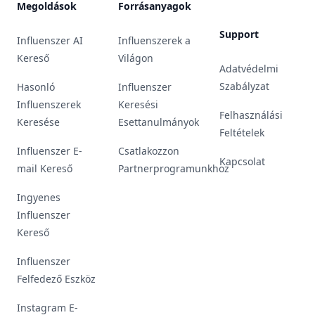
Megoldások
Forrásanyagok
Support
Influenszer AI
Influenszerek a
Kereső
Világon
Adatvédelmi
Szabályzat
Hasonló
Influenszer
Influenszerek
Keresési
Felhasználási
Keresése
Esettanulmányok
Feltételek
Influenszer E-
Csatlakozzon
Kapcsolat
mail Kereső
Partnerprogramunkhoz
Ingyenes
Influenszer
Kereső
Influenszer
Felfedező Eszköz
Instagram E-