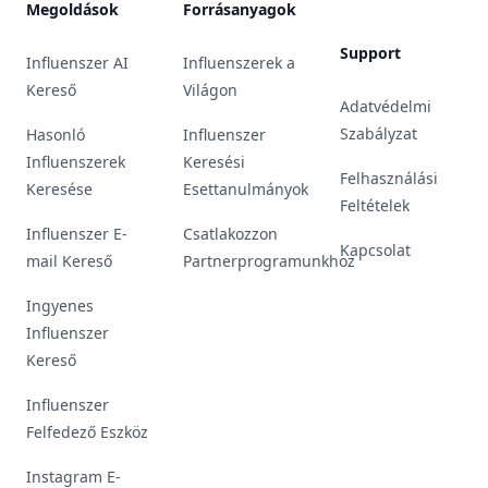
Megoldások
Forrásanyagok
Support
Influenszer AI
Influenszerek a
Kereső
Világon
Adatvédelmi
Szabályzat
Hasonló
Influenszer
Influenszerek
Keresési
Felhasználási
Keresése
Esettanulmányok
Feltételek
Influenszer E-
Csatlakozzon
Kapcsolat
mail Kereső
Partnerprogramunkhoz
Ingyenes
Influenszer
Kereső
Influenszer
Felfedező Eszköz
Instagram E-