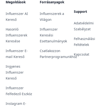
Megoldások
Forrásanyagok
Support
Influenszer AI
Influenszerek a
Kereső
Világon
Adatvédelmi
Szabályzat
Hasonló
Influenszer
Influenszerek
Keresési
Felhasználási
Keresése
Esettanulmányok
Feltételek
Influenszer E-
Csatlakozzon
Kapcsolat
mail Kereső
Partnerprogramunkhoz
Ingyenes
Influenszer
Kereső
Influenszer
Felfedező Eszköz
Instagram E-