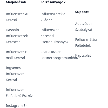
Megoldások
Forrásanyagok
Support
Influenszer AI
Influenszerek a
Kereső
Világon
Adatvédelmi
Szabályzat
Hasonló
Influenszer
Influenszerek
Keresési
Felhasználási
Keresése
Esettanulmányok
Feltételek
Influenszer E-
Csatlakozzon
Kapcsolat
mail Kereső
Partnerprogramunkhoz
Ingyenes
Influenszer
Kereső
Influenszer
Felfedező Eszköz
Instagram E-