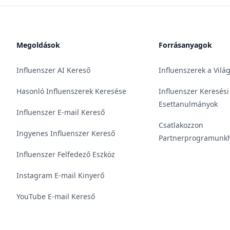
Megoldások
Forrásanyagok
Influenszer AI Kereső
Influenszerek a Vilá
Hasonló Influenszerek Keresése
Influenszer Keresési
Esettanulmányok
Influenszer E-mail Kereső
Csatlakozzon
Ingyenes Influenszer Kereső
Partnerprogramunk
Influenszer Felfedező Eszköz
Instagram E-mail Kinyerő
YouTube E-mail Kereső