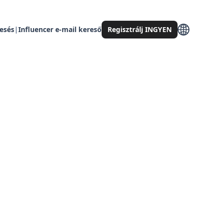
resés
|
Influencer e-mail kereső
Regisztrálj INGYEN