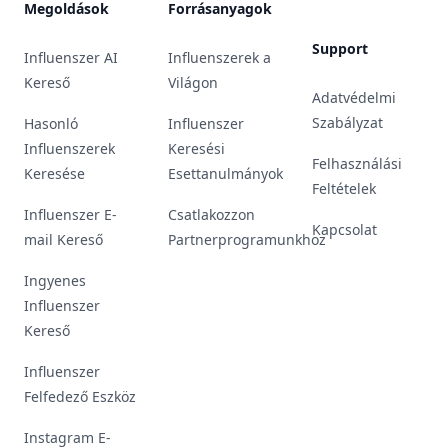
Megoldások
Forrásanyagok
Support
Influenszer AI
Influenszerek a
Kereső
Világon
Adatvédelmi
Szabályzat
Hasonló
Influenszer
Influenszerek
Keresési
Felhasználási
Keresése
Esettanulmányok
Feltételek
Influenszer E-
Csatlakozzon
Kapcsolat
mail Kereső
Partnerprogramunkhoz
Ingyenes
Influenszer
Kereső
Influenszer
Felfedező Eszköz
Instagram E-