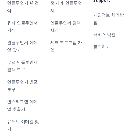
Support
인플루언서 AI 검
전 세계 인플루언
색
서
개인정보 처리방
침
유사 인플루언서
인플루언서 검색
검색
사례
서비스 약관
인플루언서 이메
제휴 프로그램 가
문의하기
일 찾기
입
무료 인플루언서
검색 도구
인플루언서 발굴
도구
인스타그램 이메
일 추출기
유튜브 이메일 찾
기