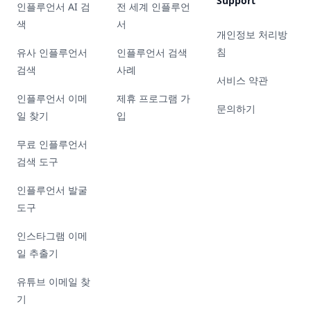
Support
인플루언서 AI 검
전 세계 인플루언
색
서
개인정보 처리방
침
유사 인플루언서
인플루언서 검색
검색
사례
서비스 약관
인플루언서 이메
제휴 프로그램 가
문의하기
일 찾기
입
무료 인플루언서
검색 도구
인플루언서 발굴
도구
인스타그램 이메
일 추출기
유튜브 이메일 찾
기