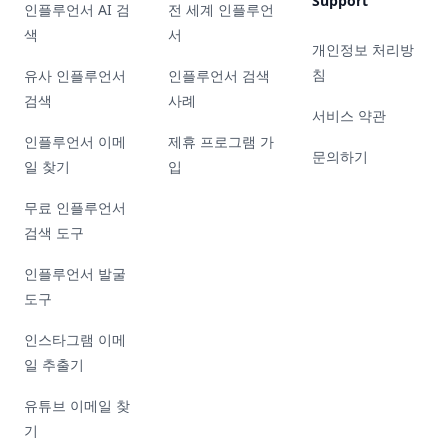
Support
인플루언서 AI 검
전 세계 인플루언
색
서
개인정보 처리방
침
유사 인플루언서
인플루언서 검색
검색
사례
서비스 약관
인플루언서 이메
제휴 프로그램 가
문의하기
일 찾기
입
무료 인플루언서
검색 도구
인플루언서 발굴
도구
인스타그램 이메
일 추출기
유튜브 이메일 찾
기