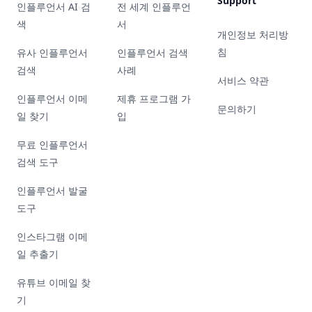
Support
인플루언서 AI 검
전 세계 인플루언
색
서
개인정보 처리방
침
유사 인플루언서
인플루언서 검색
검색
사례
서비스 약관
인플루언서 이메
제휴 프로그램 가
문의하기
일 찾기
입
무료 인플루언서
검색 도구
인플루언서 발굴
도구
인스타그램 이메
일 추출기
유튜브 이메일 찾
기