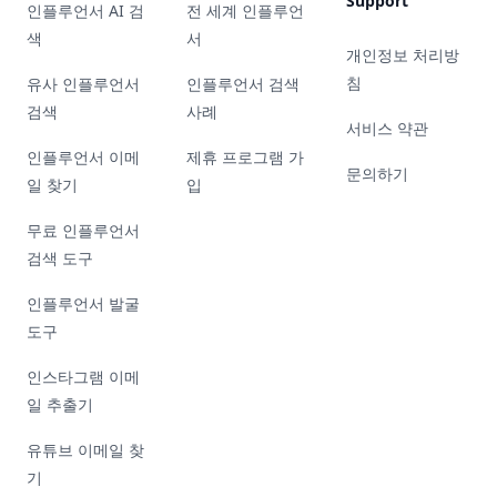
Support
인플루언서 AI 검
전 세계 인플루언
색
서
개인정보 처리방
침
유사 인플루언서
인플루언서 검색
검색
사례
서비스 약관
인플루언서 이메
제휴 프로그램 가
문의하기
일 찾기
입
무료 인플루언서
검색 도구
인플루언서 발굴
도구
인스타그램 이메
일 추출기
유튜브 이메일 찾
기