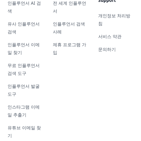
Support
인플루언서 AI 검
전 세계 인플루언
색
서
개인정보 처리방
침
유사 인플루언서
인플루언서 검색
검색
사례
서비스 약관
인플루언서 이메
제휴 프로그램 가
문의하기
일 찾기
입
무료 인플루언서
검색 도구
인플루언서 발굴
도구
인스타그램 이메
일 추출기
유튜브 이메일 찾
기