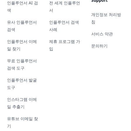
Support
인플루언서 AI 검
전 세계 인플루언
색
서
개인정보 처리방
침
유사 인플루언서
인플루언서 검색
검색
사례
서비스 약관
인플루언서 이메
제휴 프로그램 가
문의하기
일 찾기
입
무료 인플루언서
검색 도구
인플루언서 발굴
도구
인스타그램 이메
일 추출기
유튜브 이메일 찾
기