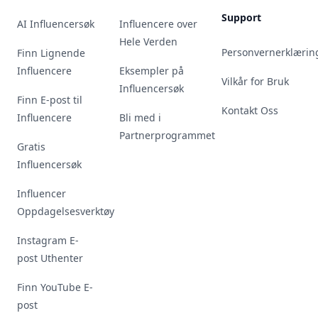
Support
AI Influencersøk
Influencere over
Hele Verden
Personvernerklærin
Finn Lignende
Influencere
Eksempler på
Vilkår for Bruk
Influencersøk
Finn E-post til
Kontakt Oss
Influencere
Bli med i
Partnerprogrammet
Gratis
Influencersøk
Influencer
Oppdagelsesverktøy
Instagram E-
post Uthenter
Finn YouTube E-
post