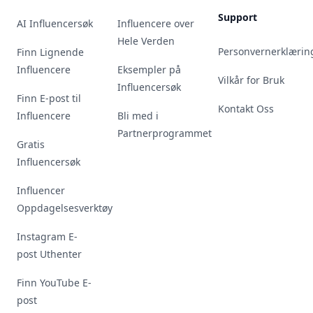
Support
AI Influencersøk
Influencere over
Hele Verden
Personvernerklærin
Finn Lignende
Influencere
Eksempler på
Vilkår for Bruk
Influencersøk
Finn E-post til
Kontakt Oss
Influencere
Bli med i
Partnerprogrammet
Gratis
Influencersøk
Influencer
Oppdagelsesverktøy
Instagram E-
post Uthenter
Finn YouTube E-
post