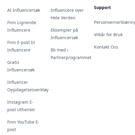
Support
AI Influencersøk
Influencere over
Hele Verden
Personvernerklærin
Finn Lignende
Influencere
Eksempler på
Vilkår for Bruk
Influencersøk
Finn E-post til
Kontakt Oss
Influencere
Bli med i
Partnerprogrammet
Gratis
Influencersøk
Influencer
Oppdagelsesverktøy
Instagram E-
post Uthenter
Finn YouTube E-
post