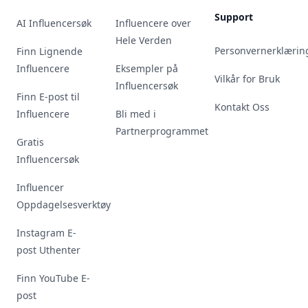
Support
AI Influencersøk
Influencere over
Hele Verden
Personvernerklærin
Finn Lignende
Influencere
Eksempler på
Vilkår for Bruk
Influencersøk
Finn E-post til
Kontakt Oss
Influencere
Bli med i
Partnerprogrammet
Gratis
Influencersøk
Influencer
Oppdagelsesverktøy
Instagram E-
post Uthenter
Finn YouTube E-
post