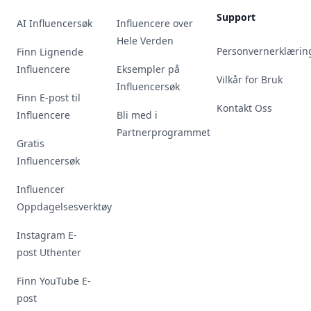
Support
AI Influencersøk
Influencere over
Hele Verden
Personvernerklærin
Finn Lignende
Influencere
Eksempler på
Vilkår for Bruk
Influencersøk
Finn E-post til
Kontakt Oss
Influencere
Bli med i
Partnerprogrammet
Gratis
Influencersøk
Influencer
Oppdagelsesverktøy
Instagram E-
post Uthenter
Finn YouTube E-
post