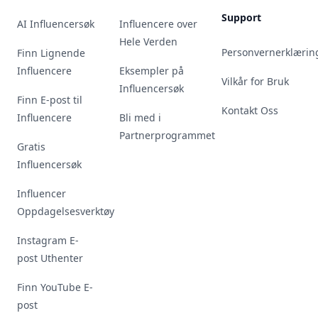
Support
AI Influencersøk
Influencere over
Hele Verden
Personvernerklærin
Finn Lignende
Influencere
Eksempler på
Vilkår for Bruk
Influencersøk
Finn E-post til
Kontakt Oss
Influencere
Bli med i
Partnerprogrammet
Gratis
Influencersøk
Influencer
Oppdagelsesverktøy
Instagram E-
post Uthenter
Finn YouTube E-
post