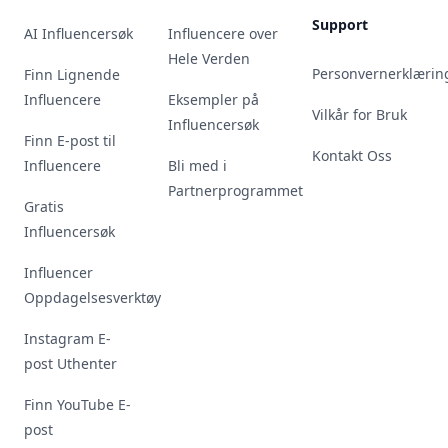
Support
AI Influencersøk
Influencere over
Hele Verden
Personvernerklærin
Finn Lignende
Influencere
Eksempler på
Vilkår for Bruk
Influencersøk
Finn E-post til
Kontakt Oss
Influencere
Bli med i
Partnerprogrammet
Gratis
Influencersøk
Influencer
Oppdagelsesverktøy
Instagram E-
post Uthenter
Finn YouTube E-
post