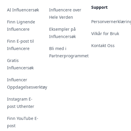
Support
AI Influencersøk
Influencere over
Hele Verden
Personvernerklærin
Finn Lignende
Influencere
Eksempler på
Vilkår for Bruk
Influencersøk
Finn E-post til
Kontakt Oss
Influencere
Bli med i
Partnerprogrammet
Gratis
Influencersøk
Influencer
Oppdagelsesverktøy
Instagram E-
post Uthenter
Finn YouTube E-
post