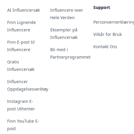
Support
AI Influencersøk
Influencere over
Hele Verden
Personvernerklærin
Finn Lignende
Influencere
Eksempler på
Vilkår for Bruk
Influencersøk
Finn E-post til
Kontakt Oss
Influencere
Bli med i
Partnerprogrammet
Gratis
Influencersøk
Influencer
Oppdagelsesverktøy
Instagram E-
post Uthenter
Finn YouTube E-
post