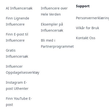
Support
AI Influencersøk
Influencere over
Hele Verden
Personvernerklærin
Finn Lignende
Influencere
Eksempler på
Vilkår for Bruk
Influencersøk
Finn E-post til
Kontakt Oss
Influencere
Bli med i
Partnerprogrammet
Gratis
Influencersøk
Influencer
Oppdagelsesverktøy
Instagram E-
post Uthenter
Finn YouTube E-
post