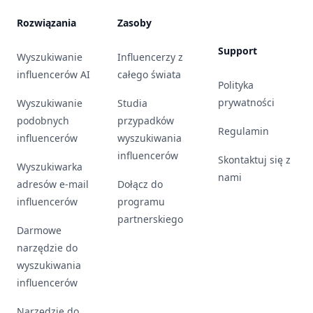
Rozwiązania
Zasoby
Support
Wyszukiwanie
Influencerzy z
influencerów AI
całego świata
Polityka
prywatności
Wyszukiwanie
Studia
podobnych
przypadków
Regulamin
influencerów
wyszukiwania
influencerów
Skontaktuj się z
Wyszukiwarka
nami
adresów e-mail
Dołącz do
influencerów
programu
partnerskiego
Darmowe
narzędzie do
wyszukiwania
influencerów
Narzędzie do