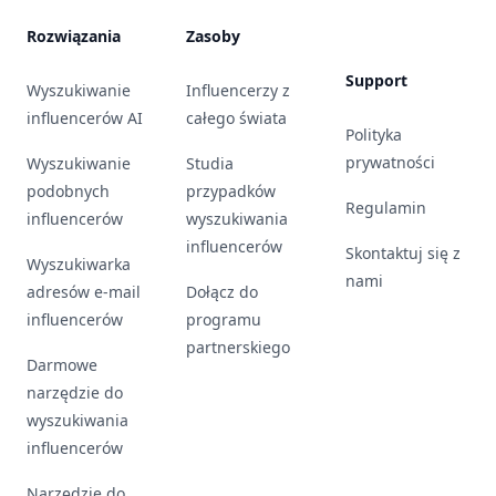
Rozwiązania
Zasoby
Support
Wyszukiwanie
Influencerzy z
influencerów AI
całego świata
Polityka
prywatności
Wyszukiwanie
Studia
podobnych
przypadków
Regulamin
influencerów
wyszukiwania
influencerów
Skontaktuj się z
Wyszukiwarka
nami
adresów e-mail
Dołącz do
influencerów
programu
partnerskiego
Darmowe
narzędzie do
wyszukiwania
influencerów
Narzędzie do