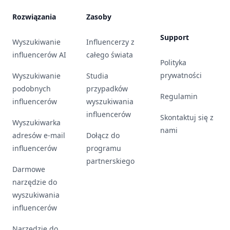
Rozwiązania
Zasoby
Support
Wyszukiwanie
Influencerzy z
influencerów AI
całego świata
Polityka
prywatności
Wyszukiwanie
Studia
podobnych
przypadków
Regulamin
influencerów
wyszukiwania
influencerów
Skontaktuj się z
Wyszukiwarka
nami
adresów e-mail
Dołącz do
influencerów
programu
partnerskiego
Darmowe
narzędzie do
wyszukiwania
influencerów
Narzędzie do