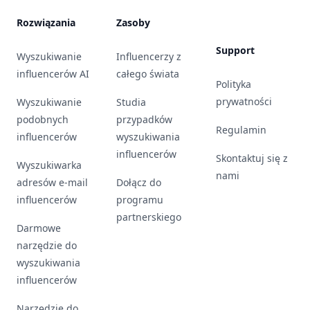
Rozwiązania
Zasoby
Support
Wyszukiwanie
Influencerzy z
influencerów AI
całego świata
Polityka
prywatności
Wyszukiwanie
Studia
podobnych
przypadków
Regulamin
influencerów
wyszukiwania
influencerów
Skontaktuj się z
Wyszukiwarka
nami
adresów e-mail
Dołącz do
influencerów
programu
partnerskiego
Darmowe
narzędzie do
wyszukiwania
influencerów
Narzędzie do