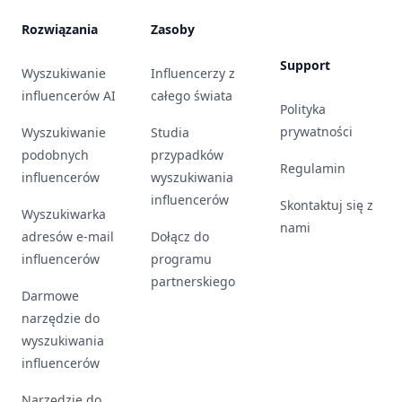
Rozwiązania
Zasoby
Support
Wyszukiwanie
Influencerzy z
influencerów AI
całego świata
Polityka
prywatności
Wyszukiwanie
Studia
podobnych
przypadków
Regulamin
influencerów
wyszukiwania
influencerów
Skontaktuj się z
Wyszukiwarka
nami
adresów e-mail
Dołącz do
influencerów
programu
partnerskiego
Darmowe
narzędzie do
wyszukiwania
influencerów
Narzędzie do