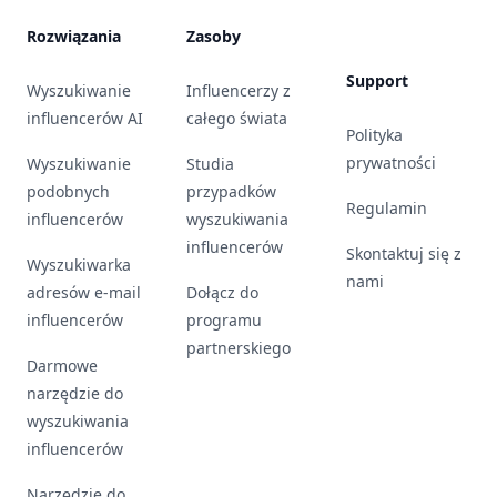
Rozwiązania
Zasoby
Support
Wyszukiwanie
Influencerzy z
influencerów AI
całego świata
Polityka
prywatności
Wyszukiwanie
Studia
podobnych
przypadków
Regulamin
influencerów
wyszukiwania
influencerów
Skontaktuj się z
Wyszukiwarka
nami
adresów e-mail
Dołącz do
influencerów
programu
partnerskiego
Darmowe
narzędzie do
wyszukiwania
influencerów
Narzędzie do