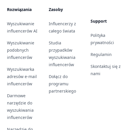
Rozwiązania
Zasoby
Support
Wyszukiwanie
Influencerzy z
influencerów AI
całego świata
Polityka
prywatności
Wyszukiwanie
Studia
podobnych
przypadków
Regulamin
influencerów
wyszukiwania
influencerów
Skontaktuj się z
Wyszukiwarka
nami
adresów e-mail
Dołącz do
influencerów
programu
partnerskiego
Darmowe
narzędzie do
wyszukiwania
influencerów
Narzędzie do