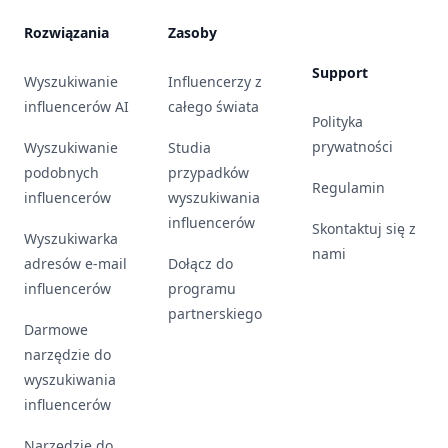
Rozwiązania
Zasoby
Support
Wyszukiwanie
Influencerzy z
influencerów AI
całego świata
Polityka
prywatności
Wyszukiwanie
Studia
podobnych
przypadków
Regulamin
influencerów
wyszukiwania
influencerów
Skontaktuj się z
Wyszukiwarka
nami
adresów e-mail
Dołącz do
influencerów
programu
partnerskiego
Darmowe
narzędzie do
wyszukiwania
influencerów
Narzędzie do