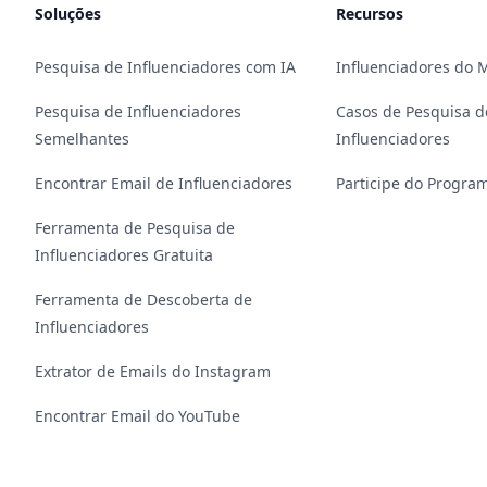
Soluções
Recursos
Pesquisa de Influenciadores com IA
Influenciadores do
Pesquisa de Influenciadores
Casos de Pesquisa d
Semelhantes
Influenciadores
Encontrar Email de Influenciadores
Participe do Program
Ferramenta de Pesquisa de
Influenciadores Gratuita
Ferramenta de Descoberta de
Influenciadores
Extrator de Emails do Instagram
Encontrar Email do YouTube