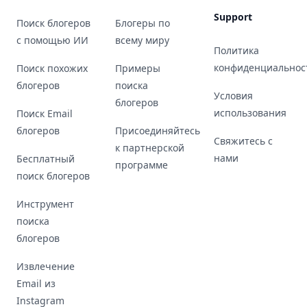
Support
Поиск блогеров
Блогеры по
с помощью ИИ
всему миру
Политика
конфиденциальнос
Поиск похожих
Примеры
блогеров
поиска
Условия
блогеров
использования
Поиск Email
блогеров
Присоединяйтесь
Свяжитесь с
к партнерской
нами
Бесплатный
программе
поиск блогеров
Инструмент
поиска
блогеров
Извлечение
Email из
Instagram